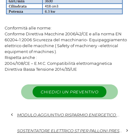
Conformità alle norme:
Conforme Direttiva Macchine 2006/42/CE e alla norma EN
60204-1:2006 Sicurezza del macchinario- Equipaggiamento
elettrico delle macchine ( Safety of machinery –elettrical
equipment of machines ).
Rispetta anche :
2004/108/CE – E.M.C. Compatibilità elettromagnetica
Direttiva Bassa Tensione 2014/35/UE
CHIEDICI UN PREVENTIVO
chevron_left
MODULO AGGIUNTIVO RISPARMIO ENERGETICO AD INVERTER PER GENERATORI D'ARIA
chevron_right
SOSTENTATORE ELETTRICO ST PER PALLONI PRESSOSTATICI