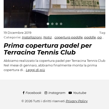
19 Dicembre 2019
Tag
Categorie:
Installazioni
,
Notizie
copertura paddle
,
Novità
,
paddle
,
padel
Prima copertura padel per
Terracina Tennis Club
Abbiamo realizzato la copertura padel per Terracina Tennis Club
Nel mese di gennaio, abbiamo finalmente monta la prima
copertura di…
Leggi di più
Facebook
Instagram
Youtube
© 2026 Tutti i diritti riservati
Privacy Policy