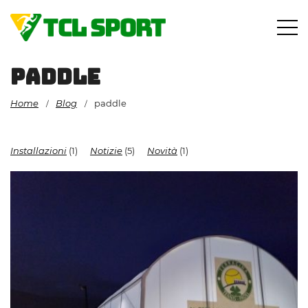
Vai
al
contenuto
paddle
Home
Blog
paddle
/
/
Installazioni
(1)
Notizie
(5)
Novità
(1)