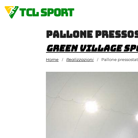
Vai
al
contenuto
Pallone presso
Green Village Sp
Home
Realizzazioni
Pallone pressosta
/
/