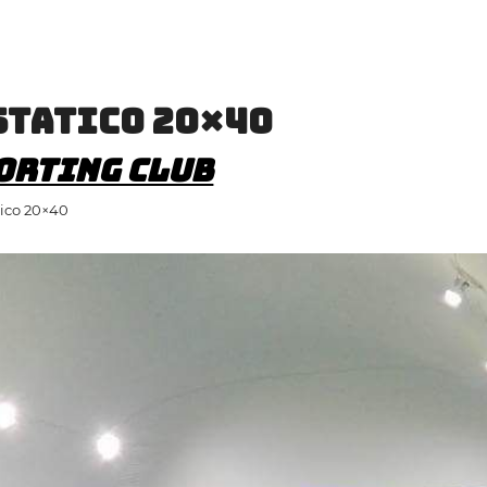
statico 20×40
orting Club
tico 20×40