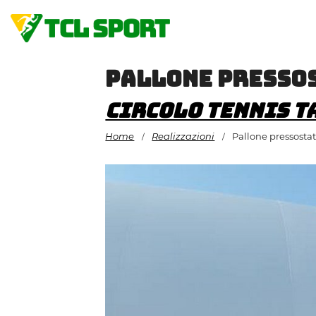
Vai
al
contenuto
Pallone presso
Circolo Tennis T
Home
Realizzazioni
Pallone pressosta
/
/