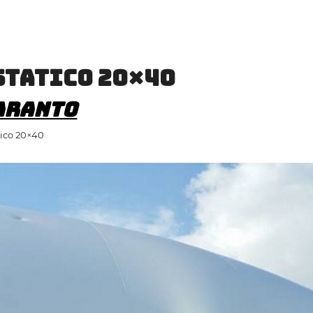
statico 20×40
aranto
tico 20×40