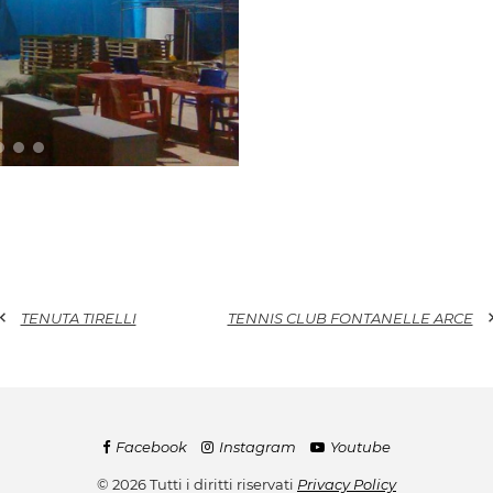
ron_left
chevron_
TENUTA TIRELLI
TENNIS CLUB FONTANELLE ARCE
Facebook
Instagram
Youtube
© 2026 Tutti i diritti riservati
Privacy Policy