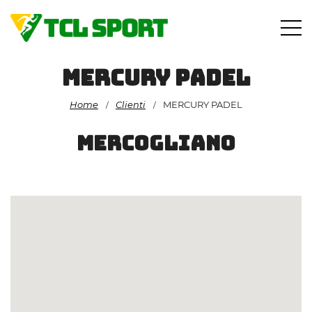
Vai
al
contenuto
MERCURY PADEL
Home
Clienti
MERCURY PADEL
/
/
MERCOGLIANO