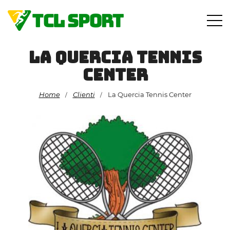
Vai
al
contenuto
La Quercia Tennis
Center
Home
Clienti
La Quercia Tennis Center
/
/