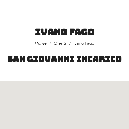
Vai
al
contenuto
Ivano Fago
Home
Clienti
Ivano Fago
/
/
San Giovanni Incarico