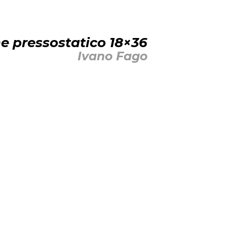
e pressostatico 18×36
Ivano Fago