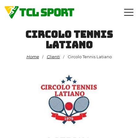
Vai
al
contenuto
Circolo Tennis
Latiano
Home
Clienti
Circolo Tennis Latiano
/
/