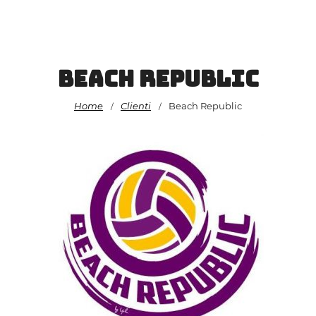
Vai
al
contenuto
Beach Republic
Home
Clienti
Beach Republic
/
/