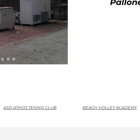
Pallon
ft
c
ASD ATHOS TENNIS CLUB
BEACH VOLLEY ACADEMY