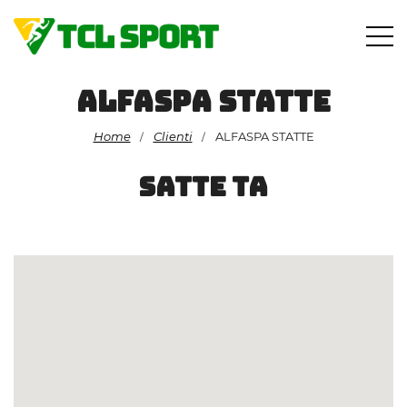
Vai
al
contenuto
ALFASPA STATTE
Home
Clienti
ALFASPA STATTE
/
/
SATTE TA