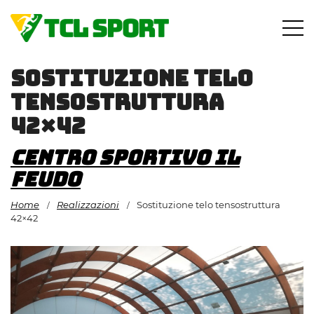
Vai
al
contenuto
Sostituzione telo
tensostruttura
42×42
Centro Sportivo Il
Feudo
Home
Realizzazioni
Sostituzione telo tensostruttura
/
/
42×42