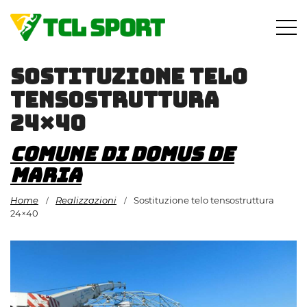
Vai
al
contenuto
Sostituzione telo
tensostruttura
24×40
Comune di Domus De
Maria
Home
Realizzazioni
Sostituzione telo tensostruttura
/
/
24×40