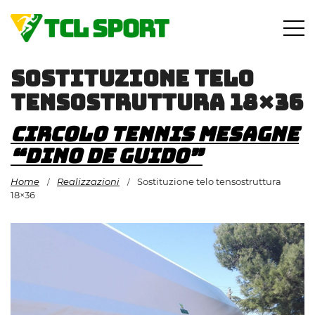
Vai
al
contenuto
Sostituzione telo
tensostruttura 18×36
Circolo Tennis Mesagne
“Dino De Guido”
Home
Realizzazioni
Sostituzione telo tensostruttura
/
/
18×36