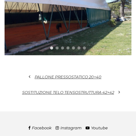
chevron_left
PALLONE PRESSOSTATICO 20×40
chevron_right
SOSTITUZIONE TELO TENSOSTRUTTURA 42×42
Facebook
Instagram
Youtube