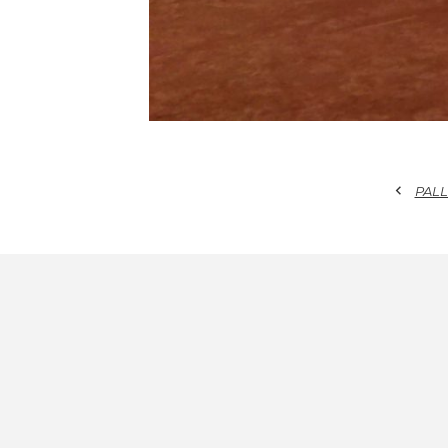
chevron_left
PALL