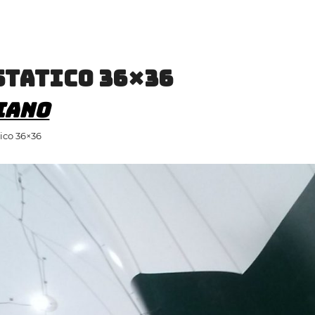
statico 36×36
iano
tico 36×36