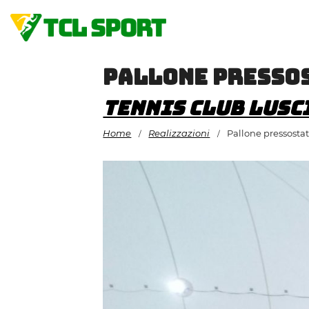
Vai
al
contenuto
Pallone presso
Tennis Club Lusc
Home
Realizzazioni
Pallone pressosta
/
/