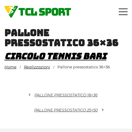
Vai
al
contenuto
Pallone
pressostatico 36×36
Circolo Tennis Bari
Home
Realizzazioni
Pallone pressostatico 36×36
/
/
chevron_left
PALLONE PRESSOSTATICO 18×36
chevron_right
PALLONE PRESSOSTATICO 25×50