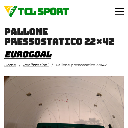
Vai
al
contenuto
Pallone
pressostatico 22×42
Eurogoal
Home
Realizzazioni
Pallone pressostatico 22×42
/
/