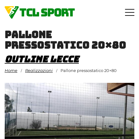
Vai
al
contenuto
Pallone
pressostatico 20×80
Outline Lecce
Home
Realizzazioni
Pallone pressostatico 20×80
/
/