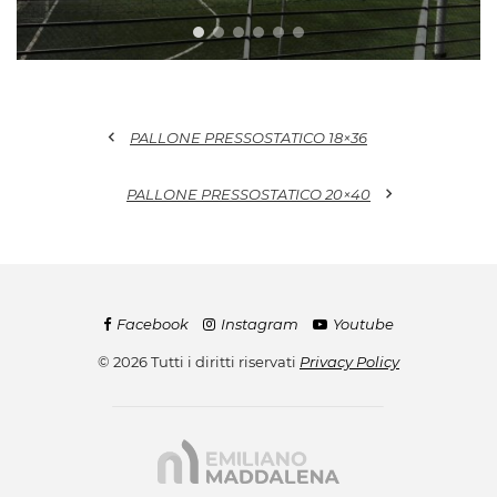
chevron_left
PALLONE PRESSOSTATICO 18×36
chevron_right
PALLONE PRESSOSTATICO 20×40
Facebook
Instagram
Youtube
© 2026 Tutti i diritti riservati
Privacy Policy