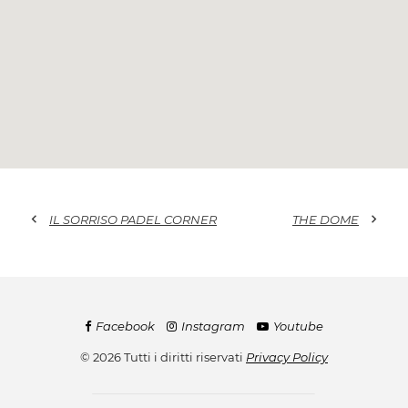
chevron_left
chevron_right
IL SORRISO PADEL CORNER
THE DOME
Facebook
Instagram
Youtube
© 2026 Tutti i diritti riservati
Privacy Policy