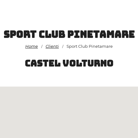
Vai
al
contenuto
Sport Club Pinetamare
Home
Clienti
Sport Club Pinetamare
/
/
castel volturno