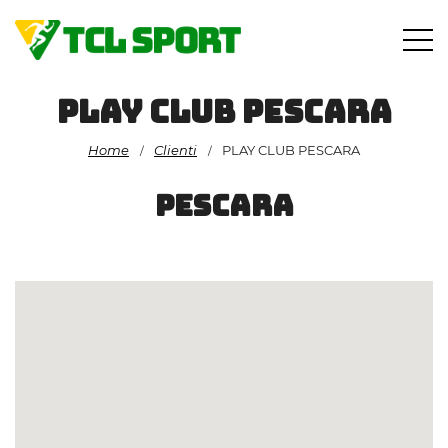
Vai
al
contenuto
PLAY CLUB PESCARA
Home
Clienti
PLAY CLUB PESCARA
/
/
PESCARA